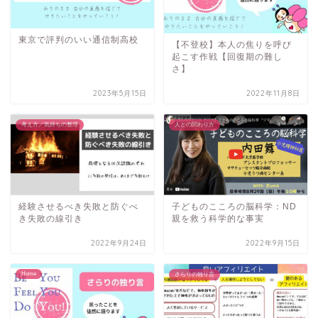
東京で評判のいい通信制高校
【不登校】本人の焦りを呼び
起こす作戦【回復期の難し
さ】
2023年5月15日
2022年11月8日
考え方／気持ちの整理
人との関わり方
経験させるべき失敗と防ぐべ
子どものこころの脳科学：ND
き失敗の線引き
親を救う科学的な事実
2022年9月24日
2022年9月15日
Home
さらりの独り言