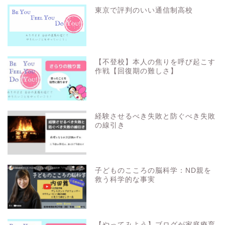
東京で評判のいい通信制高校
【不登校】本人の焦りを呼び起こす
作戦【回復期の難しさ】
経験させるべき失敗と防ぐべき失敗
の線引き
子どものこころの脳科学：ND親を
救う科学的な事実
【やってみよう】ブログが家庭療育