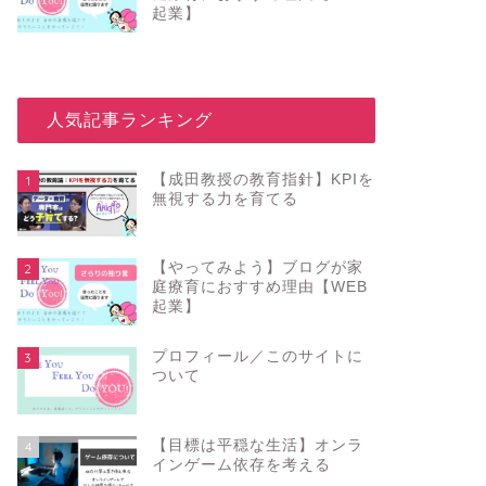
起業】
_人気記事ランキング
【成田教授の教育指針】KPIを
1
無視する力を育てる
【やってみよう】ブログが家
2
庭療育におすすめ理由【WEB
起業】
プロフィール／このサイトに
3
ついて
【目標は平穏な生活】オンラ
4
インゲーム依存を考える