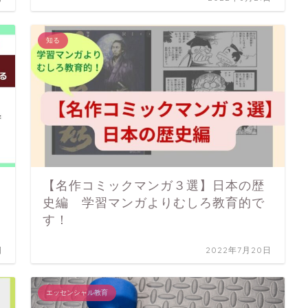
知る
【名作コミックマンガ３選】日本の歴
史編 学習マンガよりむしろ教育的で
す！
日
2022年7月20日
エッセンシャル教育