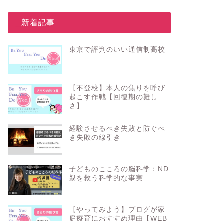
_新着記事
東京で評判のいい通信制高校
【不登校】本人の焦りを呼び
起こす作戦【回復期の難し
さ】
経験させるべき失敗と防ぐべ
き失敗の線引き
子どものこころの脳科学：ND
親を救う科学的な事実
【やってみよう】ブログが家
庭療育におすすめ理由【WEB