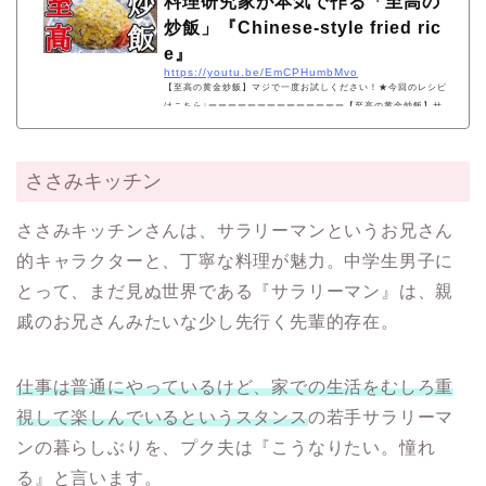
料理研究家が本気で作る「至高の
炒飯」『Chinese-style fried ric
e』
https://youtu.be/EmCPHumbMvo
【至高の黄金炒飯】マジで一度お試しください！★今回のレシピ
はこちら↓ーーーーーーーーーーーーーー【至高の黄金炒飯】サ
トウのご飯 １パック豚バラ肉 ５０ｇ生姜
３ｇ卵 ２個長ネギ ５センチほど塩
小さじ半分味の素 ８振り黒コショウ 適量
ささみキッチン
（今回は多めに使ってます...
ささみキッチンさんは、サラリーマンというお兄さん
的キャラクターと、丁寧な料理が魅力。中学生男子に
とって、まだ見ぬ世界である『サラリーマン』は、親
戚のお兄さんみたいな少し先行く先輩的存在。
仕事は普通にやっているけど、家での生活をむしろ重
視して楽しんでいるというスタンス
の若手サラリーマ
ンの暮らしぶりを、プク夫は『こうなりたい。憧れ
る』と言います。