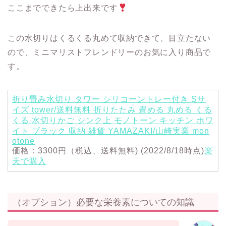
ここまでできたら上出来です
この水切りはくるくる丸めて収納できて、目立たない
ので、ミニマリストフレンドリーのお気に入り商品で
す。
折り畳み水切り タワー シリコーントレー付き Sサ
イズ tower/送料無料 折りたたみ 畳める 丸める くる
くる 水切りかご シンク上 モノトーン キッチン ホワ
イト ブラック 収納 雑貨 YAMAZAKI/山崎実業 mon
otone
価格：3300円（税込、送料無料) (2022/8/18時点)
楽
天で購入
（オプション）必要な栄養素についての知識