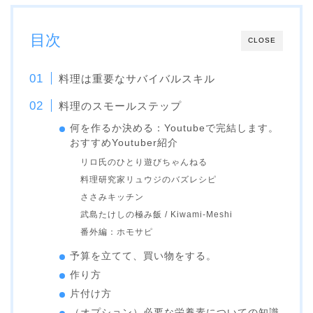
目次
CLOSE
料理は重要なサバイバルスキル
料理のスモールステップ
何を作るか決める：Youtubeで完結します。
おすすめYoutuber紹介
リロ氏のひとり遊びちゃんねる
料理研究家リュウジのバズレシピ
ささみキッチン
武島たけしの極み飯 / Kiwami-Meshi
番外編：ホモサピ
予算を立てて、買い物をする。
作り方
片付け方
（オプション）必要な栄養素についての知識