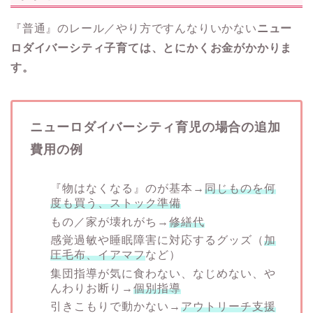
『普通』のレール／やり方ですんなりいかない
ニュー
ロダイバーシティ子育ては、とにかくお金がかかりま
す。
ニューロダイバーシティ育児の場合の追加
費用の例
『物はなくなる』のが基本→
同じものを何
度も買う、ストック準備
もの／家が壊れがち→
修繕代
感覚過敏や睡眠障害に対応するグッズ（
加
圧毛布、イアマフ
など）
集団指導が気に食わない、なじめない、や
んわりお断り→
個別指導
引きこもりで動かない→
アウトリーチ支援