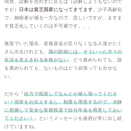
現状、誤解を恐れずに言えば（誤解しようもないので
すが）
日本は貧乏国家になってきてます
。少子高齢化
で、納税者が減る一方なので、悲しいですが、ますま
す貧乏化していくのは不可避です。。。
無策でいた場合、老後資金が足りなくなる人達がたく
さん出るけれども、
国の財政には、そういった方々の
生活を支えきれる余裕がない
。どう責められても、誰
を責められても、ないものはどう頑張っても出せな
い。
だから『
自力で投資してなんとか踏ん張ってくださ
い！現状をお伝えするし、制度も用意するので、冷静
に把握して安全な長期投資で自分年金を用意しておい
てください！
』というメッセージを政府が常に出し続
けていますね。