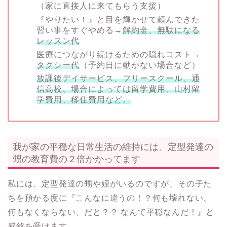
（家に直接人に来てもらう支援）
『やりたい！』と目を輝かせて頼んできた
習い事をすぐやめる→
解約金、無駄になる
レッスン代
医療につながり続けるための隠れコスト→
タクシー代
（予約日に動かない場合など）
放課後デイサービス、フリースクール、通
信高校、場合によっては留学費用、山村留
学費用、移住費用など。
我が家の平穏な日常生活の維持には、定型発達の
甥の教育費の２倍かかってます
私には、定型発達の甥や姪がいるのですが、その子た
ちを預かる度に『こんなに違うの！？何も壊れない、
何もなくならない、だと？？ なんて平穏なんだ！』と
感銘を受けます。