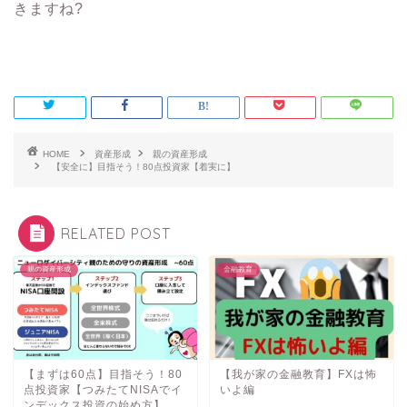
きますね?
HOME
資産形成
親の資産形成
【安全に】目指そう！80点投資家【着実に】
RELATED POST
親の資産形成
金融教育
【まずは60点】目指そう！80
【我が家の金融教育】FXは怖
点投資家【つみたてNISAでイ
いよ編
ンデックス投資の始め方】