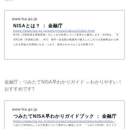
www.fsa.go.jp
NISAとは？ ： 金融庁
https://www.fsa.go.jp/policy/nisa2/about/index.html
NISA（少額投資非課税制度）のしくみや投資について基本から解説します。NISAは、「N
ISA口座（非課税口座）」内で、毎年一定金額の範囲内で購入したこれらの金融商品から得
られる利益が非課税になる、つまり、税金がかからなくなる制度です。
金融庁：つみたてNISA早わかりガイド ←わかりやすい！
おすすめです?
www.fsa.go.jp
つみたてNISA早わかりガイドブック ： 金融庁
https://www.fsa.go.jp/policy/nisa2/about/tsumitate/guide/index.html
つみたてNISAのしくみや投資について基本から解説します。「つみたてNISA」ガイドブ